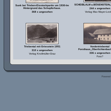
SCHEIBLALM u.BÖSENSTEIN,
Sunk bei Trieben-Eisstockpartie um 1930-Im
Hintergrund das Schupferhaus.
244 x angesehen
368 x angesehen
Verlag Max Mayer-Leo
Triebental mit Griesstein 1951
Vordertriebental
Forsthaus,,Oberlichtenba
310 x angesehen
336 x angesehen
Verlag Knollmüller-Graz
Foto?
Powered