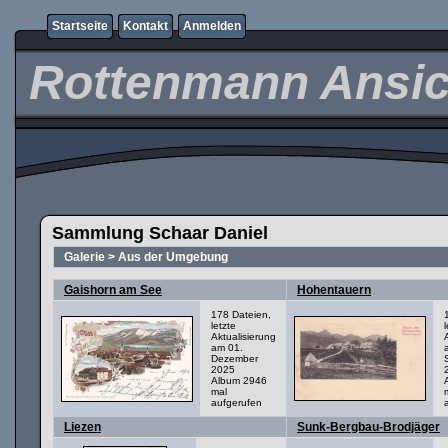
Startseite
Kontakt
Anmelden
Rottenmann Ansic
Sammlung Schaar Daniel
Galerie
>
Aus der Umgebung
Gaishorn am See
Hohentauern
178 Dateien,
letzte
Aktualisierung
am 01.
Dezember
2025
Album 2946
mal
aufgerufen
Liezen
Sunk-Bergbau-Brodjäger