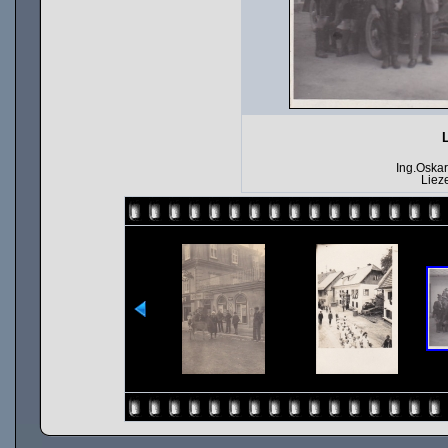
Ing.Oskar
Liez